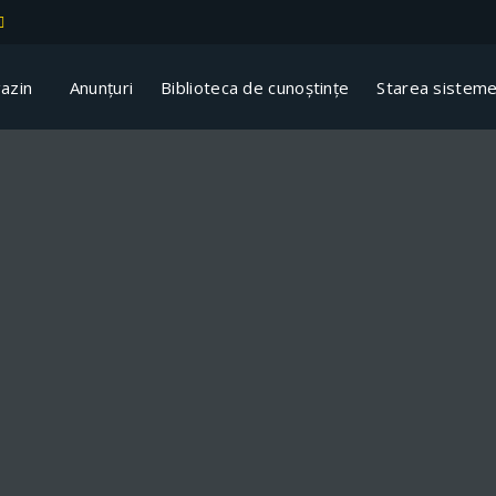
azin
Anunțuri
Biblioteca de cunoștințe
Starea sisteme