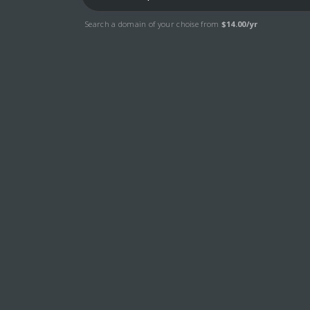
Comandă Acum
Contacteaza-Ne
Aflați Mai
Search a domain of your choise from
$14.00/yr
Comandă Acum
Aflați Mai